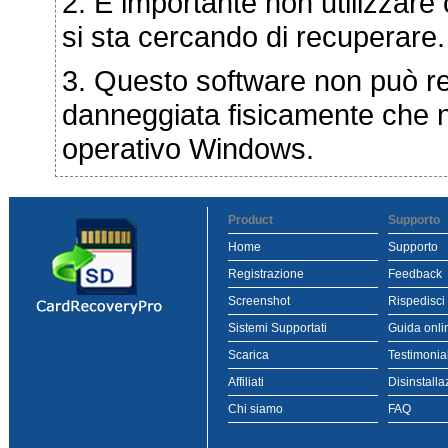
2. È importante non utilizzare
si sta cercando di recuperare.
3. Questo software non può re
danneggiata fisicamente che n
operativo Windows.
Product
Supporto
Home
Supporto
Registrazione
Feedback
Screenshot
Rispedisci
Sistemi Supportati
Guida onli
Scarica
Testimonia
Affiliati
Disinstalla
Chi siamo
FAQ