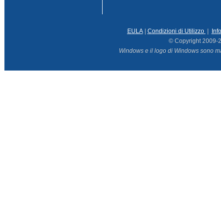
EULA
|
Condizioni di Utilizzo
|
Inf
© Copyright 2009-
Windows e il logo di Windows sono marc